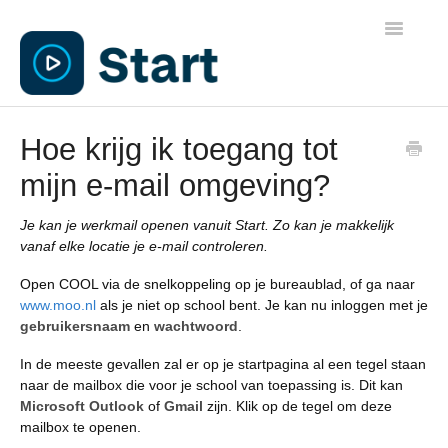
Toggle
Navigatio
Algemene informatie
Hoe krijg ik toegang tot
mijn e-mail omgeving?
Leerkrachten
Je kan je werkmail openen vanuit Start. Zo kan je makkelijk
Ouders
vanaf elke locatie je e-mail controleren.
Open COOL via de snelkoppeling op je bureaublad, of ga naar
Applicaties
www.moo.nl
als je niet op school bent. Je kan nu inloggen met je
gebruikersnaam
en
wachtwoord
.
Beheer
In de meeste gevallen zal er op je startpagina al een tegel staan
naar de mailbox die voor je school van toepassing is. Dit kan
Microsoft Outlook
of
Gmail
zijn. Klik op de tegel om deze
mailbox te openen.